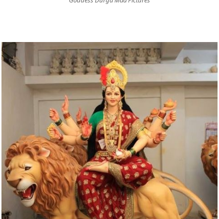
Goddess Durga Maa Pictures