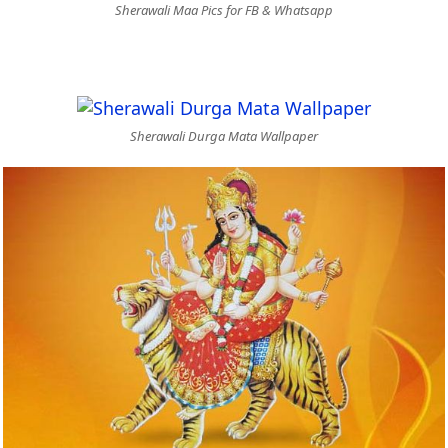
Sherawali Maa Pics for FB & Whatsapp
Sherawali Durga Mata Wallpaper