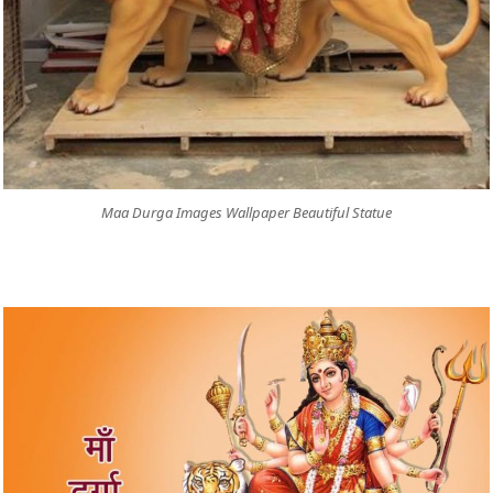
Maa Durga Images Wallpaper Beautiful Statue