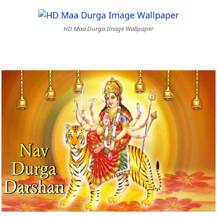
HD Maa Durga Image Wallpaper