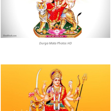
Durga Mata Photos HD