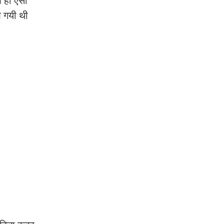
ौआ ही ऐसा
आ गयी थी