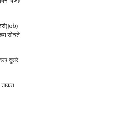
 बिना वजह
ौकरी(Job)
 , हम सोचते
रूप दूसरे
की ताकत