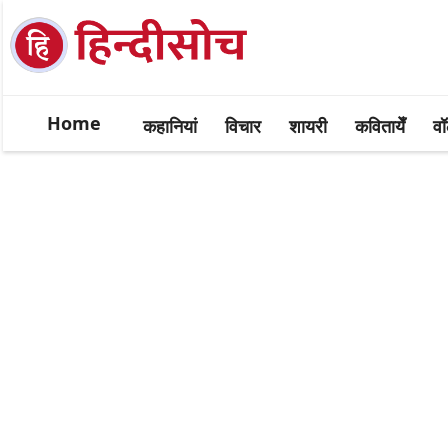
Home
कहानियां
विचार
शायरी
कवितायेँ
वॉ