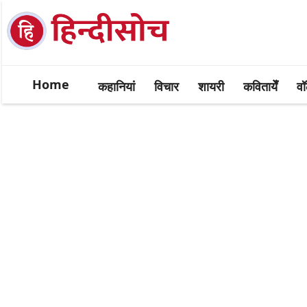
Home
कहानियां
विचार
शायरी
कवितायेँ
वॉ