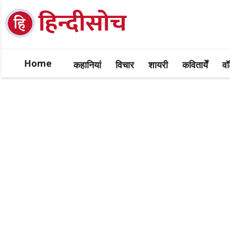
Home
कहानियां
विचार
शायरी
कवितायेँ
वॉ