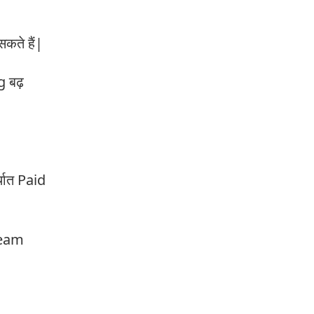
ते हैं|
g बढ़
थात Paid
tream
े|