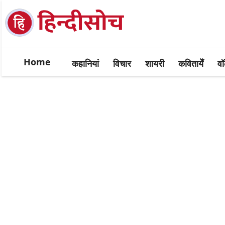
Home
कहानियां
विचार
शायरी
कवितायेँ
वॉ