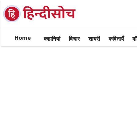
Home
कहानियां
विचार
शायरी
कवितायेँ
वॉ