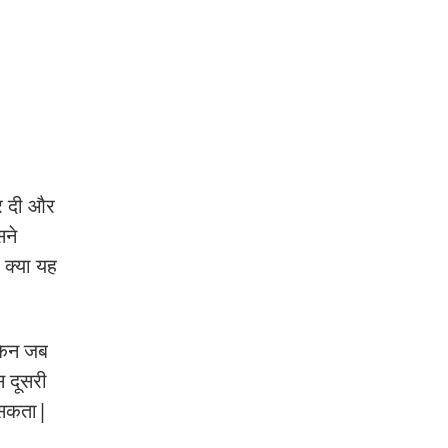
कर दी और
सने
 क्या यह
ेकिन जब
स दूसरी
र सकता|