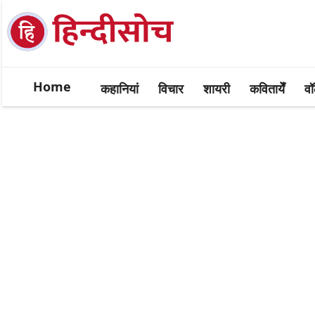
Home
कहानियां
विचार
शायरी
कवितायेँ
वॉ