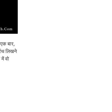
र एक बार,
रंथ लिखने
ें वो