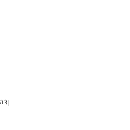
े है|